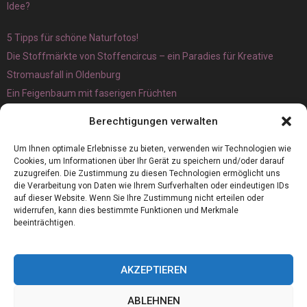
Idee?
5 Tipps für schöne Naturfotos!
Die Stoffmärkte von Stoffencircus – ein Paradies für Kreative
Stromausfall in Oldenburg
Ein Feigenbaum mit faserigen Früchten
Ökologisch interessante Ilex aquifolium und Ligusterpflanzen
Berechtigungen verwalten
kaufen
Magnetangeln
Um Ihnen optimale Erlebnisse zu bieten, verwenden wir Technologien wie
Cookies, um Informationen über Ihr Gerät zu speichern und/oder darauf
zuzugreifen. Die Zustimmung zu diesen Technologien ermöglicht uns
die Verarbeitung von Daten wie Ihrem Surfverhalten oder eindeutigen IDs
auf dieser Website. Wenn Sie Ihre Zustimmung nicht erteilen oder
widerrufen, kann dies bestimmte Funktionen und Merkmale
beeinträchtigen.
AKZEPTIEREN
ABLEHNEN