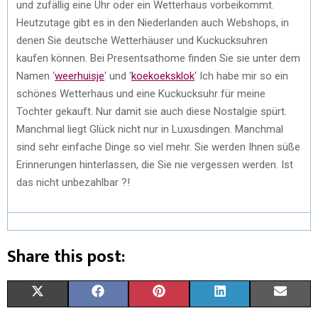
und zufällig eine Uhr oder ein Wetterhaus vorbeikommt.
Heutzutage gibt es in den Niederlanden auch Webshops, in
denen Sie deutsche Wetterhäuser und Kuckucksuhren
kaufen können. Bei Presentsathome finden Sie sie unter dem
Namen ‘
weerhuisje
‘ und ‘
koekoeksklok
‘ Ich habe mir so ein
schönes Wetterhaus und eine Kuckucksuhr für meine
Tochter gekauft. Nur damit sie auch diese Nostalgie spürt.
Manchmal liegt Glück nicht nur in Luxusdingen. Manchmal
sind sehr einfache Dinge so viel mehr. Sie werden Ihnen süße
Erinnerungen hinterlassen, die Sie nie vergessen werden. Ist
das nicht unbezahlbar ?!
Share this post:
S
S
S
S
S
X
F
P
L
E