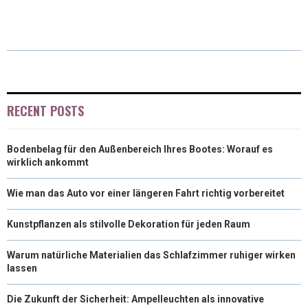
H
H
H
H
H
(
A
I
I
M
A
A
A
A
A
T
C
N
N
A
R
R
R
R
R
W
E
T
K
I
E
E
E
E
E
I
B
E
E
L
O
O
O
O
O
T
O
R
D
RECENT POSTS
N
N
N
N
N
T
O
E
I
Bodenbelag für den Außenbereich Ihres Bootes: Worauf es
E
K
S
N
wirklich ankommt
R
T
Wie man das Auto vor einer längeren Fahrt richtig vorbereitet
)
Kunstpflanzen als stilvolle Dekoration für jeden Raum
Warum natürliche Materialien das Schlafzimmer ruhiger wirken
lassen
Die Zukunft der Sicherheit: Ampelleuchten als innovative