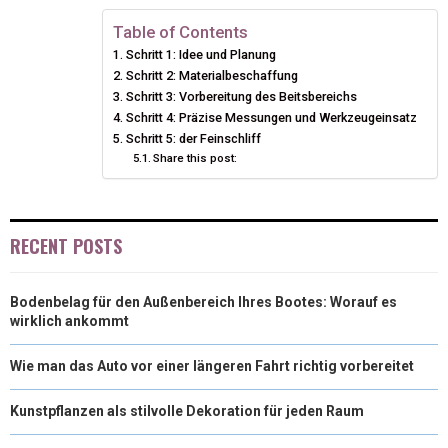
E
E
E
E
E
I
B
E
E
L
Table of Contents
Schritt 1: Idee und Planung
O
O
O
O
O
T
O
R
D
Schritt 2: Materialbeschaffung
N
N
N
N
N
T
Schritt 3: Vorbereitung des Beitsbereichs
O
E
I
Schritt 4: Präzise Messungen und Werkzeugeinsatz
E
K
S
N
Schritt 5: der Feinschliff
Share this post:
R
T
)
RECENT POSTS
Bodenbelag für den Außenbereich Ihres Bootes: Worauf es
wirklich ankommt
Wie man das Auto vor einer längeren Fahrt richtig vorbereitet
Kunstpflanzen als stilvolle Dekoration für jeden Raum