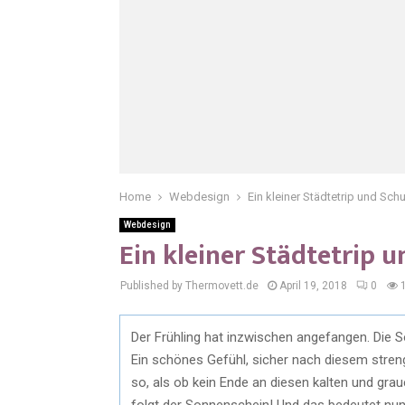
Home
Webdesign
Ein kleiner Städtetrip und Sch
Webdesign
Ein kleiner Städtetrip 
Published by Thermovett.de
April 19, 2018
0
Der Frühling hat inzwischen angefangen. Die S
Ein schönes Gefühl, sicher nach diesem streng
so, als ob kein Ende an diesen kalten und gr
folgt der Sonnenschein! Und das bedeutet nun