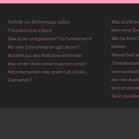
Vorteile von Betontreppe außen
Was sind Brem
kann einer Br
Polizeiberichte in Bonn
Wie Sie Ihren
Glas ätzen und gravieren? So funktioniert’s!
können
Als viele Schimmelarten gibt dieses?
Wieviel Geld 
Wurzeln aus den Abflüssen entfernen
Zehenabstands
Was ist der Unterschied zwischen einem
Innenverkleid
Naturdiamanten oder einem Lab-Grown-
den Van Ausb
Diamanten?
Wohnmobilstel
Sie in drei Mi