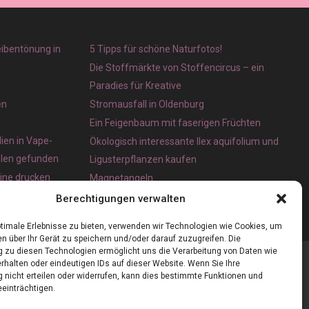
eibentönung in
5 Tipps für schöne Naturfotos!
Die Stoffmärkte von Stoffencircus – ein
Paradies für Kreative
en
Stromausfall in Oldenburg
Ein Feigenbaum mit faserigen Früchten
ien in Vape-
Ökologisch interessante Ilex aquifolium und
olen gefunden
Ligusterpflanzen kaufen
line drucken
Magnetangeln
e App für iOS
Berechtigungen verwalten
timale Erlebnisse zu bieten, verwenden wir Technologien wie Cookies, um
n über Ihr Gerät zu speichern und/oder darauf zuzugreifen. Die
zu diesen Technologien ermöglicht uns die Verarbeitung von Daten wie
rhalten oder eindeutigen IDs auf dieser Website. Wenn Sie Ihre
nicht erteilen oder widerrufen, kann dies bestimmte Funktionen und
einträchtigen.