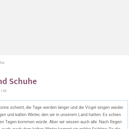
uhe
und Schuhe
1149
onne scheint, die Tage werden länger und die Vögel singen wieder.
en und kalten Winter, den wir in unserem Land hatten. Es schien
auen Tagen kommen würde. Aber wir wissen auch alle: Nach Regen
 auch, nach dem kalten Winter kommt ein milder Frühling. Da die