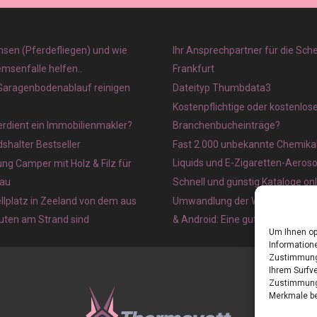
sen (Pferdefliegen) und wie
Ihr Ansprechpartner für die Sch
emsenfalle helfen..
Frankfurt
 Garagenbodenablauf reinigen
Dateityp Thumbdata3
Kostenpflichtige oder kostenlos
verdient ein Immobilienmakler?
Branchenbucheinträge?
halter Bestseller
Fast 2.000 unbekannte Chemikal
Liquids und E-Zigaretten-Aeros
ung Camper mit Holz & Filz für
au
Schnell und günstig Kataloge on
lplatz in Zeeland von dem aus
Umwandlung der Webseite in ein
nuten am Strand sind
& Android: Eine gute Idee?
Um Ihnen op
Informatione
Zustimmung 
Ihrem Surfve
Zustimmung 
Merkmale be