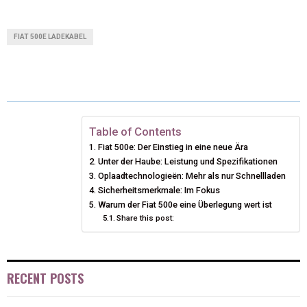
H
H
H
H
H
(
A
I
I
M
A
A
A
A
A
T
C
N
N
A
FIAT 500E LADEKABEL
R
R
R
R
R
W
E
T
K
I
E
E
E
E
E
I
B
E
E
L
O
O
O
O
O
T
O
R
D
N
N
N
N
N
T
O
E
I
Table of Contents
Fiat 500e: Der Einstieg in eine neue Ära
E
K
S
N
Unter der Haube: Leistung und Spezifikationen
Oplaadtechnologieën: Mehr als nur Schnellladen
R
T
Sicherheitsmerkmale: Im Fokus
)
Warum der Fiat 500e eine Überlegung wert ist
Share this post:
RECENT POSTS