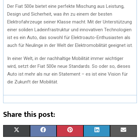
Der Fiat 500e bietet eine perfekte Mischung aus Leistung,
Design und Sicherheit, was ihn zu einem der besten
Elektrofahrzeuge seiner Klasse macht. Mit der Unterstützung
einer soliden Ladeinfrastruktur und innovativen Technologien
ist es ein Auto, das sowohl für Elektroauto-Enthusiasten als
auch für Neulinge in der Welt der Elektromobilität geeignet ist.
In einer Welt, in der nachhaltige Mobilität immer wichtiger
wird, setzt der Fiat 500e neue Standards. So oder so, dieses
Auto ist mehr als nur ein Statement – es ist eine Vision für
die Zukunft der Mobilität.
Share this post:
S
S
S
S
S
X
F
P
L
E