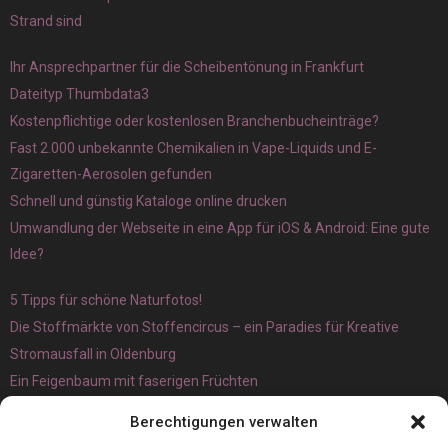
Strand sind
Ihr Ansprechpartner für die Scheibentönung in Frankfurt
Dateityp Thumbdata3
Kostenpflichtige oder kostenlosen Branchenbucheinträge?
Fast 2.000 unbekannte Chemikalien in Vape-Liquids und E-
Zigaretten-Aerosolen gefunden
Schnell und günstig Kataloge online drucken
Umwandlung der Webseite in eine App für iOS & Android: Eine gute
Idee?
5 Tipps für schöne Naturfotos!
Die Stoffmärkte von Stoffencircus – ein Paradies für Kreative
Stromausfall in Oldenburg
Ein Feigenbaum mit faserigen Früchten
Ökologisch interessante Ilex aquifolium und Ligusterpflanzen
Berechtigungen verwalten
kaufen