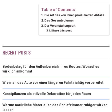
E
E
E
E
E
I
B
E
E
L
Table of Contents
Die Art des von Ihnen produzierten Abfalls
O
O
O
O
O
T
O
R
D
Das Gesamtvolumen
N
N
N
N
N
T
O
Der Veranstaltungsort
E
I
Share this post:
E
K
S
N
R
T
RECENT POSTS
)
Bodenbelag für den Außenbereich Ihres Bootes: Worauf es
wirklich ankommt
Wie man das Auto vor einer längeren Fahrt richtig vorbereitet
Kunstpflanzen als stilvolle Dekoration für jeden Raum
Warum natürliche Materialien das Schlafzimmer ruhiger wirken
lassen