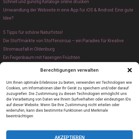
Schnell und günstig Kataloge online drucken
Umwandlung der Webseite in eine App für iOS & Android: Eine gute
Idee?
5 Tipps für schöne Naturfotos!
Die Stoffmärkte von Stoffencircus – ein Paradies für Kreative
Stromausfall in Oldenburg
Ein Feigenbaum mit faserigen Früchten
Ökologisch interessante Ilex aquifolium und Ligusterpflanzen
Berechtigungen verwalten
kaufen
Magnetangeln
Um Ihnen optimale Erlebnisse zu bieten, verwenden wir Technologien wie
Cookies, um Informationen über Ihr Gerät zu speichern und/oder darauf
zuzugreifen. Die Zustimmung zu diesen Technologien ermöglicht uns
die Verarbeitung von Daten wie Ihrem Surfverhalten oder eindeutigen IDs
auf dieser Website. Wenn Sie Ihre Zustimmung nicht erteilen oder
widerrufen, kann dies bestimmte Funktionen und Merkmale
beeinträchtigen.
AKZEPTIEREN