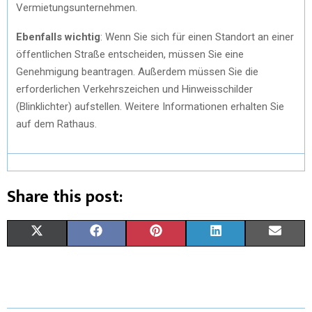
Vermietungsunternehmen.
Ebenfalls wichtig
: Wenn Sie sich für einen Standort an einer
öffentlichen Straße entscheiden, müssen Sie eine
Genehmigung beantragen. Außerdem müssen Sie die
erforderlichen Verkehrszeichen und Hinweisschilder
(Blinklichter) aufstellen. Weitere Informationen erhalten Sie
auf dem Rathaus.
Share this post:
S
S
S
S
S
X
F
P
L
E
H
H
H
H
H
(
A
I
I
M
A
A
A
A
A
T
C
N
N
A
R
R
R
R
R
W
E
T
K
I