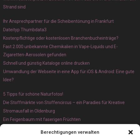
Strand sind
Ihr Ansprechpartner für die Scheibentönung in Frankfurt
Dateityp Thumbdata3
Kostenpflichtige oder kostenlosen Branchenbucheinträge?
Fast 2.000 unbekannte Chemikalien in Vape-Liquids und E-
Zigaretten-Aerosolen gefunden
Schnell und günstig Kataloge online drucken
Umwandlung der Webseite in eine App für iOS & Android: Eine gute
Idee?
5 Tipps für schöne Naturfotos!
Die Stoffmärkte von Stoffencircus – ein Paradies für Kreative
Stromausfall in Oldenburg
Ein Feigenbaum mit faserigen Früchten
Ökologisch interessante Ilex aquifolium und Ligusterpflanzen
Berechtigungen verwalten
kaufen