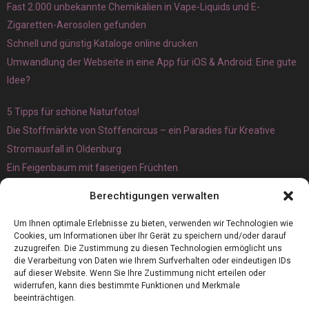
Fast 2.000 unbekannte Chemikalien in Vape-Liquids und E-
Zigaretten-Aerosolen gefunden
Schnell und günstig Kataloge online drucken
Umwandlung der Webseite in eine App für iOS & Android: Eine gute
Idee?
5 Tipps für schöne Naturfotos!
Die Stoffmärkte von Stoffencircus – ein Paradies für Kreative
Stromausfall in Oldenburg
Ein Feigenbaum mit faserigen Früchten
Ökologisch interessante Ilex aquifolium und Ligusterpflanzen
Berechtigungen verwalten
kaufen
Magnetangeln
Um Ihnen optimale Erlebnisse zu bieten, verwenden wir Technologien wie
Cookies, um Informationen über Ihr Gerät zu speichern und/oder darauf
zuzugreifen. Die Zustimmung zu diesen Technologien ermöglicht uns
die Verarbeitung von Daten wie Ihrem Surfverhalten oder eindeutigen IDs
auf dieser Website. Wenn Sie Ihre Zustimmung nicht erteilen oder
widerrufen, kann dies bestimmte Funktionen und Merkmale
beeinträchtigen.