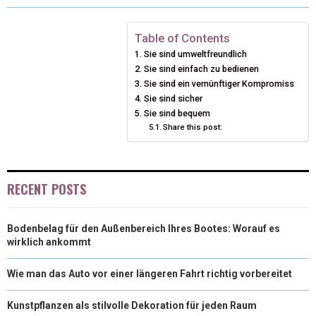
R
R
R
R
R
W
E
T
K
I
E
E
E
E
E
I
B
E
E
L
Table of Contents
Sie sind umweltfreundlich
O
O
O
O
O
T
O
R
D
Sie sind einfach zu bedienen
N
N
N
N
N
T
O
Sie sind ein vernünftiger Kompromiss
E
I
Sie sind sicher
E
K
S
N
Sie sind bequem
Share this post:
R
T
)
RECENT POSTS
Bodenbelag für den Außenbereich Ihres Bootes: Worauf es
wirklich ankommt
Wie man das Auto vor einer längeren Fahrt richtig vorbereitet
Kunstpflanzen als stilvolle Dekoration für jeden Raum