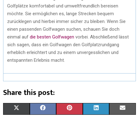
Golfplätze komfortabel und umweltfreundlich bereisen
möchte. Sie ermöglichen es, lange Strecken bequem
zurücklegen und hierbei immer sicher zu bleiben. Wenn Sie
einen passenden Golfwagen suchen, schauen Sie doch
einmal auf
die besten Golfwagen
vorbei. Abschließend lässt
sich sagen, dass ein Golfwagen den Golfplatzrundgang
erheblich erleichtert und zu einem unvergesslichen und
entspannten Erlebnis macht.
Share this post:
S
S
S
S
S
X
F
P
L
E
H
H
H
H
H
(
A
I
I
M
A
A
A
A
A
T
C
N
N
A