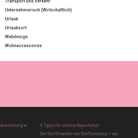
Transport und Verkehr
Unternehmerisch (Wirtschaftlich)
Urlaub
Urlaubsort
Webdesign
Wohnaccessoires
eibentönung in
5 Tipps für schöne Naturfotos!
Die Stoffmärkte von Stoffencircus – ein