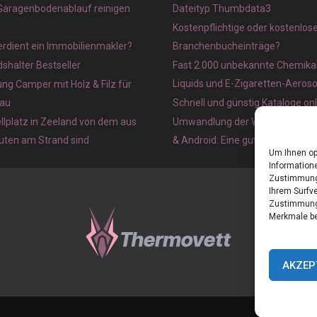
 Garagenbodenablauf reinigen
Dateityp Thumbdata3
Kostenpflichtige oder kostenlos
verdient ein Immobilienmakler?
Branchenbucheinträge?
halter Bestseller
Fast 2.000 unbekannte Chemikal
Liquids und E-Zigaretten-Aeros
ung Camper mit Holz & Filz für
au
Schnell und günstig Kataloge on
lplatz in Zeeland von dem aus
Umwandlung der Webseite in ein
nuten am Strand sind
& Android: Eine gute Idee?
Um Ihnen op
Informatione
Zustimmung 
Ihrem Surfve
Zustimmung 
Merkmale be
AKZEP
Home