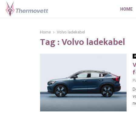
HOME
Home
Volvo ladekabel
Tag : Volvo ladekabel
A
V
f
P
D
v
n