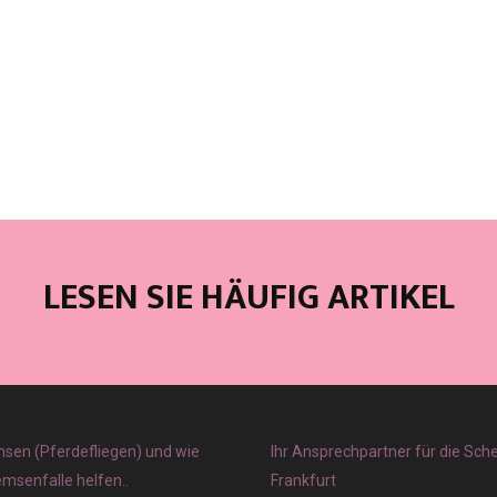
LESEN SIE HÄUFIG ARTIKEL
sen (Pferdefliegen) und wie
Ihr Ansprechpartner für die Sch
emsenfalle helfen..
Frankfurt