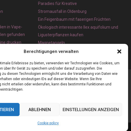
Paradies für Kreative
en
Stromausfall in Oldenburg
Ein Feigenbaum mit faserigen Früchten
ien in Vape-
Ökologisch interessante Ilex aquifolium und
olen gefunden
Ligusterpflanzen kaufen
line drucken
Magnetangeln
e App für iOS
Berechtigungen verwalten
timale Erlebnisse zu bieten, verwenden wir Technologien wie Cookies, um
n über Ihr Gerät zu speichern und/oder darauf zuzugreifen. Die
zu diesen Technologien ermöglicht uns die Verarbeitung von Daten wie
rhalten oder eindeutigen IDs auf dieser Website. Wenn Sie Ihre
nicht erteilen oder widerrufen, kann dies bestimmte Funktionen und
einträchtigen.
TIEREN
ABLEHNEN
EINSTELLUNGEN ANZEIGEN
Cookie policy
Cookie policy (EU)
Our authors
Partners
Website index
Contact