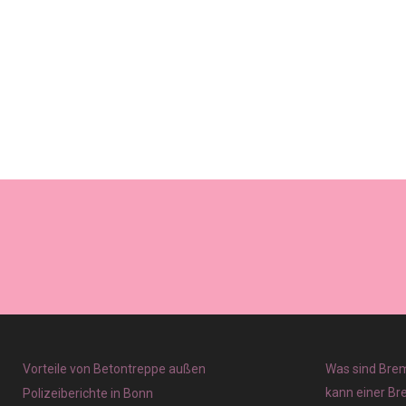
Vorteile von Betontreppe außen
Was sind Brem
kann einer Br
Polizeiberichte in Bonn