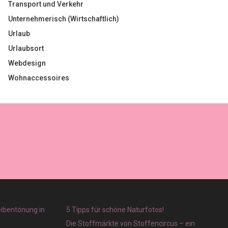
Transport und Verkehr
Unternehmerisch (Wirtschaftlich)
Urlaub
Urlaubsort
Webdesign
Wohnaccessoires
eibentönung in
5 Tipps für schöne Naturfotos!
Die Stoffmärkte von Stoffencircus – ein