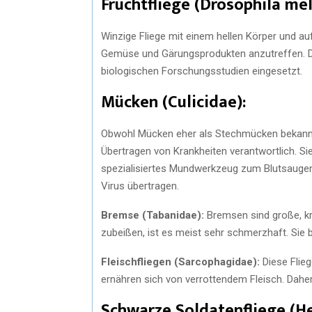
Fruchtfliege (Drosophila me
Winzige Fliege mit einem hellen Körper und auf
Gemüse und Gärungsprodukten anzutreffen. Di
biologischen Forschungsstudien eingesetzt.
Mücken (Culicidae):
Obwohl Mücken eher als Stechmücken bekannt s
Übertragen von Krankheiten verantwortlich. Si
spezialisiertes Mundwerkzeug zum Blutsaugen.
Virus übertragen.
Bremse (Tabanidae):
Bremsen sind große, kr
zubeißen, ist es meist sehr schmerzhaft. Sie 
Fleischfliegen (Sarcophagidae):
Diese Flieg
ernähren sich von verrottendem Fleisch. Dahe
Schwarze Soldatenfliege (He