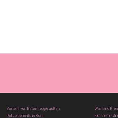
Vorteile von Betontreppe außen
Was sind Brem
kann einer Br
Polizeiberichte in Bonn