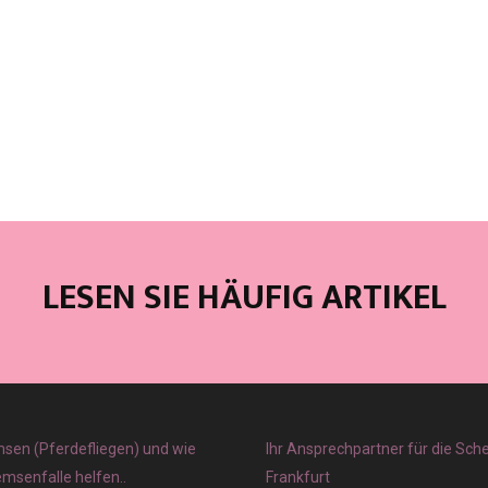
LESEN SIE HÄUFIG ARTIKEL
sen (Pferdefliegen) und wie
Ihr Ansprechpartner für die Sch
emsenfalle helfen..
Frankfurt