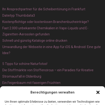
Ihr Ansprechpartner für die Scheibentönung in Frankfurt
Dateityp Thumbdata3
Kostenpflichtige oder kostenlosen Branchenbucheinträge?
Fast 2.000 unbekannte Chemikalien in Vape-Liquids und E-
Zigaretten-Aerosolen gefunden
Schnell und günstig Kataloge online drucken
Umwandlung der Webseite in eine App für iOS & Android: Eine gute
Idee?
5 Tipps für schöne Naturfotos!
Die Stoffmärkte von Stoffencircus – ein Paradies für Kreative
Stromausfall in Oldenburg
Ein Feigenbaum mit faserigen Früchten
Ökologisch interessante Ilex aquifolium und Ligusterpflanzen
Berechtigungen verwalten
kaufen
Magnetangeln
Um Ihnen optimale Erlebnisse zu bieten, verwenden wir Technologien wie