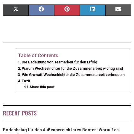
S
S
S
S
S
X
F
P
L
E
H
H
H
H
H
(
A
I
I
M
A
A
A
A
A
T
C
N
N
A
R
R
R
R
R
W
E
T
K
I
E
E
E
E
E
I
B
E
E
L
Table of Contents
Die Bedeutung von Teamarbeit für den Erfolg
O
O
O
O
O
T
O
R
D
Warum Wechselrichter für die Zusammenarbeit wichtig sind
N
N
N
N
N
T
Wie Growatt Wechselrichter die Zusammenarbeit verbessern
O
E
I
Fazit
E
K
S
N
Share this post:
R
T
)
RECENT POSTS
Bodenbelag für den Außenbereich Ihres Bootes: Worauf es