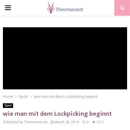
PRIMARY
MENU
Home
Sport
wie man mit dem Lockpicking beginnt
Sport
wie man mit dem Lockpicking beginnt
Published by Thermovett.de
March 28, 2019
0
1211