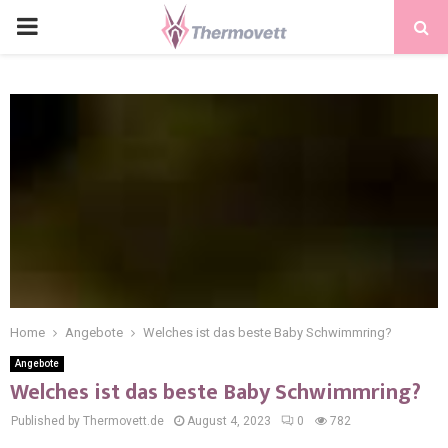
PRIMARY
MENU
Home
Angebote
Welches ist das beste Baby Schwimmring?
Angebote
Welches ist das beste Baby Schwimmring?
Published by Thermovett.de
August 4, 2023
0
782