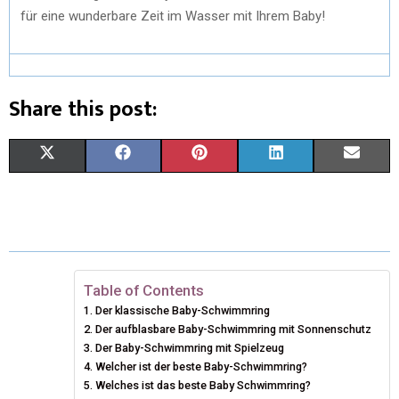
für eine wunderbare Zeit im Wasser mit Ihrem Baby!
Share this post:
S
S
S
S
S
X
F
P
L
E
H
H
H
H
H
(
A
I
I
M
A
A
A
A
A
T
C
N
N
A
R
R
R
R
R
W
E
T
K
I
E
E
E
E
E
I
B
E
E
L
Table of Contents
Der klassische Baby-Schwimmring
O
O
O
O
O
T
O
R
D
Der aufblasbare Baby-Schwimmring mit Sonnenschutz
N
N
N
N
N
T
Der Baby-Schwimmring mit Spielzeug
O
E
I
Welcher ist der beste Baby-Schwimmring?
E
K
S
N
Welches ist das beste Baby Schwimmring?