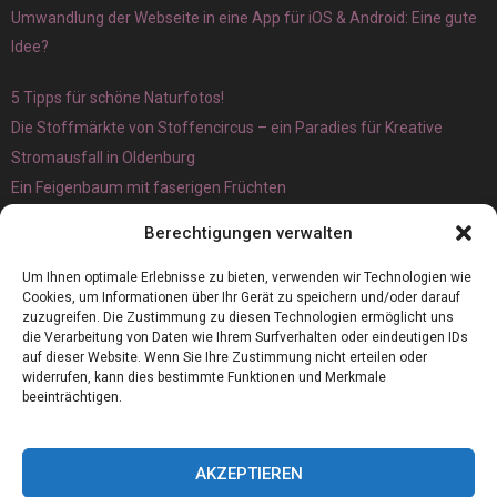
Umwandlung der Webseite in eine App für iOS & Android: Eine gute
Idee?
5 Tipps für schöne Naturfotos!
Die Stoffmärkte von Stoffencircus – ein Paradies für Kreative
Stromausfall in Oldenburg
Ein Feigenbaum mit faserigen Früchten
Ökologisch interessante Ilex aquifolium und Ligusterpflanzen
Berechtigungen verwalten
kaufen
Magnetangeln
Um Ihnen optimale Erlebnisse zu bieten, verwenden wir Technologien wie
Cookies, um Informationen über Ihr Gerät zu speichern und/oder darauf
zuzugreifen. Die Zustimmung zu diesen Technologien ermöglicht uns
die Verarbeitung von Daten wie Ihrem Surfverhalten oder eindeutigen IDs
auf dieser Website. Wenn Sie Ihre Zustimmung nicht erteilen oder
widerrufen, kann dies bestimmte Funktionen und Merkmale
beeinträchtigen.
AKZEPTIEREN