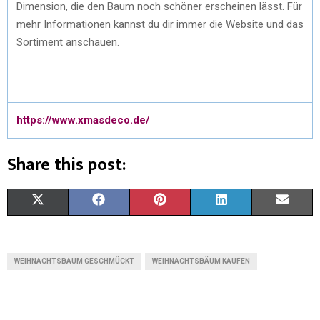
Dimension, die den Baum noch schöner erscheinen lässt. Für
mehr Informationen kannst du dir immer die Website und das
Sortiment anschauen.
https://www.xmasdeco.de/
Share this post:
S
S
S
S
S
X
F
P
L
E
H
H
H
H
H
(
A
I
I
M
A
A
A
A
A
T
C
N
N
A
WEIHNACHTSBAUM GESCHMÜCKT
WEIHNACHTSBÄUM KAUFEN
R
R
R
R
R
W
E
T
K
I
E
E
E
E
E
I
B
E
E
L