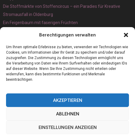
Die Stoffmärkte von Stoffencircus – ein Paradies für Kreative
Stromausfall in Oldenburg
Ein Feigenbaum mit faserigen Früchten
Ökologisch interessante Ilex aquifolium und Ligusterpflanzen
Berechtigungen verwalten
kaufen
Magnetangeln
Um Ihnen optimale Erlebnisse zu bieten, verwenden wir Technologien wie
Cookies, um Informationen über Ihr Gerät zu speichern und/oder darauf
zuzugreifen. Die Zustimmung zu diesen Technologien ermöglicht uns
die Verarbeitung von Daten wie Ihrem Surfverhalten oder eindeutigen IDs
auf dieser Website. Wenn Sie Ihre Zustimmung nicht erteilen oder
widerrufen, kann dies bestimmte Funktionen und Merkmale
beeinträchtigen.
AKZEPTIEREN
ABLEHNEN
@2023 - www.Thermovett.de. All Right Reserved.
EINSTELLUNGEN ANZEIGEN