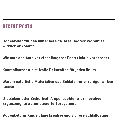
O
O
O
O
O
T
O
R
D
N
N
N
N
N
T
O
E
I
E
K
S
N
RECENT POSTS
R
T
Bodenbelag für den Außenbereich Ihres Bootes: Worauf es
)
wirklich ankommt
Wie man das Auto vor einer längeren Fahrt richtig vorbereitet
Kunstpflanzen als stilvolle Dekoration für jeden Raum
Warum natürliche Materialien das Schlafzimmer ruhiger wirken
lassen
Die Zukunft der Sicherheit: Ampelleuchten als innovative
Ergänzung für automatisierte Torsysteme
Bodenbett für Kinder: Eine kreative und sichere Schlaflösung