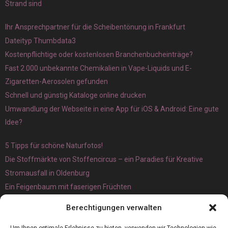
Strand sind
Ihr Ansprechpartner für die Scheibentönung in Frankfurt
Dateityp Thumbdata3
Kostenpflichtige oder kostenlosen Branchenbucheinträge?
Fast 2.000 unbekannte Chemikalien in Vape-Liquids und E-
Zigaretten-Aerosolen gefunden
Schnell und günstig Kataloge online drucken
Umwandlung der Webseite in eine App für iOS & Android: Eine gute
Idee?
5 Tipps für schöne Naturfotos!
Die Stoffmärkte von Stoffencircus – ein Paradies für Kreative
Stromausfall in Oldenburg
Ein Feigenbaum mit faserigen Früchten
Ökologisch interessante Ilex aquifolium und Ligusterpflanzen
Berechtigungen verwalten
kaufen
Magnetangeln