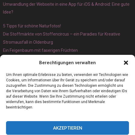
Umwandlung der Webseite in eine App für iOS & Android: Eine gute
Idee?
5 Tipps für schöne Naturfotos!
Die Stoffmärkte von Stoffencircus – ein Paradies für Kreative
Stromausfall in Oldenburg
Ein Feigenbaum mit faserigen Früchten
Ökologisch interessante Ilex aquifolium und Ligusterpflanzen
Berechtigungen verwalten
kaufen
Magnetangeln
Um Ihnen optimale Erlebnisse zu bieten, verwenden wir Technologien wie
Cookies, um Informationen über Ihr Gerät zu speichern und/oder darauf
zuzugreifen. Die Zustimmung zu diesen Technologien ermöglicht uns
die Verarbeitung von Daten wie Ihrem Surfverhalten oder eindeutigen IDs
auf dieser Website. Wenn Sie Ihre Zustimmung nicht erteilen oder
widerrufen, kann dies bestimmte Funktionen und Merkmale
beeinträchtigen.
AKZEPTIEREN