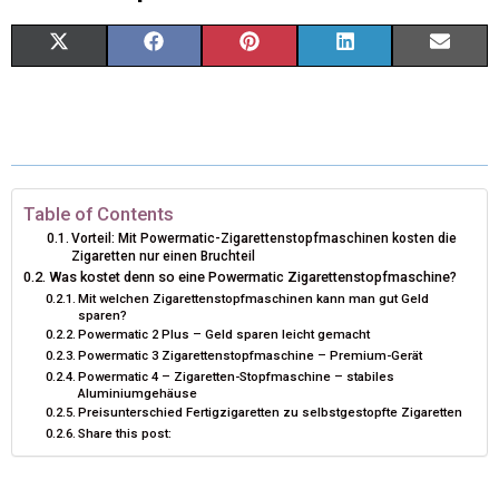
S
S
S
S
S
X
F
P
L
E
H
H
H
H
H
(
A
I
I
M
A
A
A
A
A
T
C
N
N
A
R
R
R
R
R
W
E
T
K
I
E
E
E
E
E
I
B
E
E
L
Table of Contents
Vorteil: Mit Powermatic-Zigarettenstopfmaschinen kosten die
O
O
O
O
O
T
O
R
D
Zigaretten nur einen Bruchteil
Was kostet denn so eine Powermatic Zigarettenstopfmaschine?
N
N
N
N
N
T
O
E
I
Mit welchen Zigarettenstopfmaschinen kann man gut Geld
sparen?
E
K
S
N
Powermatic 2 Plus – Geld sparen leicht gemacht
Powermatic 3 Zigarettenstopfmaschine – Premium-Gerät
R
T
Powermatic 4 – Zigaretten-Stopfmaschine – stabiles
Aluminiumgehäuse
)
Preisunterschied Fertigzigaretten zu selbstgestopfte Zigaretten
Share this post: