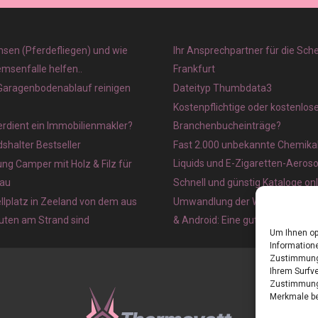
sen (Pferdefliegen) und wie
Ihr Ansprechpartner für die Sch
emsenfalle helfen..
Frankfurt
 Garagenbodenablauf reinigen
Dateityp Thumbdata3
Kostenpflichtige oder kostenlos
verdient ein Immobilienmakler?
Branchenbucheinträge?
halter Bestseller
Fast 2.000 unbekannte Chemikal
Liquids und E-Zigaretten-Aeros
ung Camper mit Holz & Filz für
au
Schnell und günstig Kataloge on
lplatz in Zeeland von dem aus
Umwandlung der Webseite in ein
nuten am Strand sind
& Android: Eine gute Idee?
Um Ihnen op
Informatione
Zustimmung 
Ihrem Surfve
Zustimmung 
Merkmale be