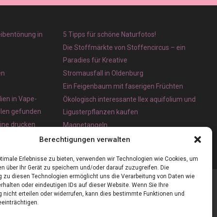
eibentönung in
5 Tipps für schöne Naturfotos!
Die Stoffmärkte von Stoffencircus – ein
Paradies für Kreative
en
Stromausfall in Oldenburg
Ein Feigenbaum mit faserigen Früchten
ien in Vape-
Ökologisch interessante Ilex aquifolium und
olen gefunden
Ligusterpflanzen kaufen
line drucken
Magnetangeln
e App für iOS
Berechtigungen verwalten
timale Erlebnisse zu bieten, verwenden wir Technologien wie Cookies, um
n über Ihr Gerät zu speichern und/oder darauf zuzugreifen. Die
zu diesen Technologien ermöglicht uns die Verarbeitung von Daten wie
rhalten oder eindeutigen IDs auf dieser Website. Wenn Sie Ihre
nicht erteilen oder widerrufen, kann dies bestimmte Funktionen und
einträchtigen.