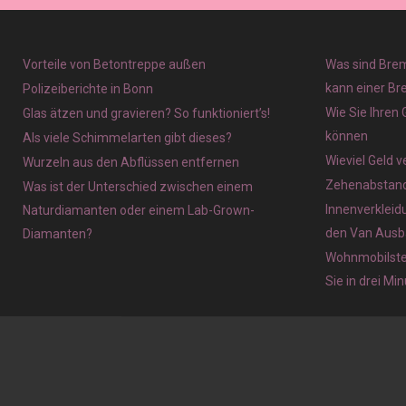
Vorteile von Betontreppe außen
Was sind Brem
kann einer Br
Polizeiberichte in Bonn
Wie Sie Ihren
Glas ätzen und gravieren? So funktioniert’s!
können
Als viele Schimmelarten gibt dieses?
Wieviel Geld 
Wurzeln aus den Abflüssen entfernen
Zehenabstands
Was ist der Unterschied zwischen einem
Innenverkleid
Naturdiamanten oder einem Lab-Grown-
den Van Ausb
Diamanten?
Wohnmobilstel
Sie in drei Mi