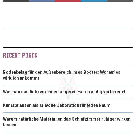
H
H
H
H
H
(
A
I
I
M
A
A
A
A
A
T
C
N
N
A
R
R
R
R
R
W
E
T
K
I
E
E
E
E
E
I
B
E
E
L
O
O
O
O
O
T
O
R
D
RECENT POSTS
N
N
N
N
N
T
O
E
I
Bodenbelag für den Außenbereich Ihres Bootes: Worauf es
E
K
S
N
wirklich ankommt
R
T
Wie man das Auto vor einer längeren Fahrt richtig vorbereitet
)
Kunstpflanzen als stilvolle Dekoration für jeden Raum
Warum natürliche Materialien das Schlafzimmer ruhiger wirken
lassen