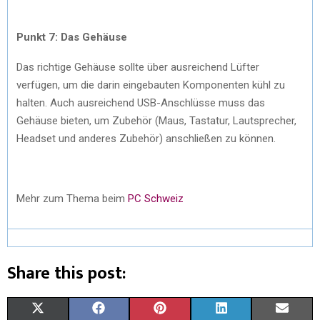
Punkt 7: Das Gehäuse
Das richtige Gehäuse sollte über ausreichend Lüfter
verfügen, um die darin eingebauten Komponenten kühl zu
halten. Auch ausreichend USB-Anschlüsse muss das
Gehäuse bieten, um Zubehör (Maus, Tastatur, Lautsprecher,
Headset und anderes Zubehör) anschließen zu können.
Mehr zum Thema beim
PC Schweiz
Share this post:
S
S
S
S
S
X
F
P
L
E