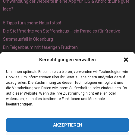
Umwandlung der Webseite in eine App für iOS & Android: Eine gute
Idee?
5 Tipps für schöne Naturfotos!
Die Stoffmärkte von Stoffencircus – ein Paradies für Kreative
Stromausfall in Oldenburg
Ein Feigenbaum mit faserigen Früchten
Ökologisch interessante Ilex aquifolium und Ligusterpflanzen
Berechtigungen verwalten
kaufen
Magnetangeln
Um Ihnen optimale Erlebnisse zu bieten, verwenden wir Technologien wie
Cookies, um Informationen über Ihr Gerät zu speichern und/oder darauf
zuzugreifen. Die Zustimmung zu diesen Technologien ermöglicht uns
die Verarbeitung von Daten wie Ihrem Surfverhalten oder eindeutigen IDs
auf dieser Website. Wenn Sie Ihre Zustimmung nicht erteilen oder
widerrufen, kann dies bestimmte Funktionen und Merkmale
beeinträchtigen.
AKZEPTIEREN